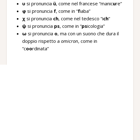
υ
si pronuncia
ü
, come nel francese “manic
u
re”
φ
si pronuncia
f
, come in “
f
iaba”
χ
si pronuncia
ch
, come nel tedesco “i
ch
“
ψ
si pronuncia
ps
, come in “
ps
icologia”
ω
si pronuncia
o
, ma con un suono che dura il
doppio rispetto a
omicron
, come in
“c
oo
rdinata”