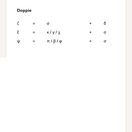
Doppie
ζ
=
σ
+
δ
ξ
=
κ / γ / χ
+
σ
ψ
=
π / β / φ
+
σ