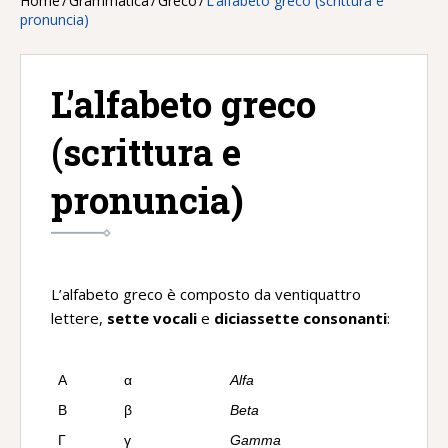
Home
/
Grammatica
/
Greco
/
L’alfabeto greco (scrittura e
pronuncia)
L’alfabeto greco
(scrittura e
pronuncia)
L’alfabeto greco è composto da ventiquattro
lettere,
sette vocali
e
diciassette consonanti
:
Α
α
Alfa
Β
β
Beta
Γ
γ
Gamma