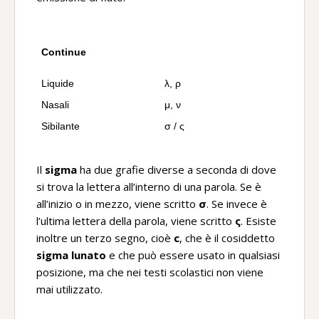
Continue
Liquide
λ, ρ
Nasali
μ, ν
Sibilante
σ / ς
Il
sigma
ha due grafie diverse a seconda di dove
si trova la lettera all’interno di una parola. Se è
all’inizio o in mezzo, viene scritto
σ
. Se invece è
l’ultima lettera della parola, viene scritto
ς
. Esiste
inoltre un terzo segno, cioè
c
, che è il cosiddetto
sigma lunato
e che può essere usato in qualsiasi
posizione, ma che nei testi scolastici non viene
mai utilizzato.