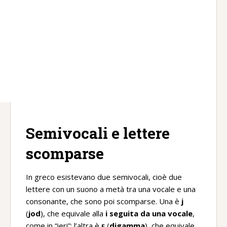
Semivocali e lettere
scomparse
In greco esistevano due semivocali, cioè due
lettere con un suono a metà tra una vocale e una
consonante, che sono poi scomparse. Una è
j
(
jod
), che equivale alla
i seguita da una vocale
,
come in “ieri”; l’altra è
ϝ
(
digamma
), che equivale