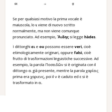
αι
→
ᾳ
Se per qualsiasi motivo la prima vocale è
maiuscola, lo
ι
viene di nuovo scritto
normalmente, ma non viene comunque
pronunciato. Ad esempio,
Ἅιδης
si legge
hàdes
.
I dittonghi
ει
e
ου
possono essere
veri
, cioè
etimologicamente originari, oppure
falsi
, cioè
frutto di trasformazioni linguistiche successive. Ad
esempio, la parola Ποσειδῶν si è originata con il
dittongo ει già presente, mentre la parola χαρίεις
prima era χαριενς, poi il ν è caduto ed ε si è
trasformato in ει.