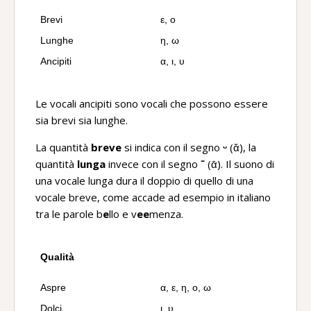
Brevi
ε, ο
Lunghe
η, ω
Ancipiti
α, ι, υ
Le vocali ancipiti sono vocali che possono essere
sia brevi sia lunghe.
La quantità
breve
si indica con il segno
ᵕ
(ᾰ), la
quantità
lunga
invece con il segno
ˉ
(ᾱ). Il suono di
una vocale lunga dura il doppio di quello di una
vocale breve, come accade ad esempio in italiano
tra le parole b
e
llo e v
ee
menza.
Qualità
Aspre
α, ε, η, ο, ω
Dolci
ι, υ