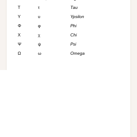
Τ
τ
Tau
Y
υ
Ypsilon
Φ
φ
Phi
Χ
χ
Chi
Ψ
ψ
Psi
Ω
ω
Omega