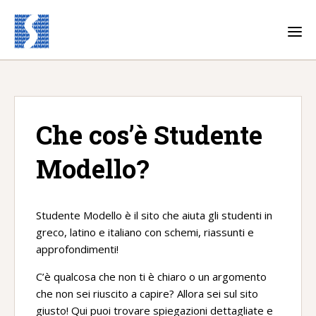
T
o
g
g
l
e
n
a
v
Che cos’è Studente
i
g
a
Modello?
t
i
o
n
Studente Modello è il sito che aiuta gli studenti in
greco, latino e italiano con schemi, riassunti e
approfondimenti!
C’è qualcosa che non ti è chiaro o un argomento
che non sei riuscito a capire? Allora sei sul sito
giusto! Qui puoi trovare spiegazioni dettagliate e