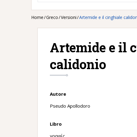
Home
/
Greco
/
Versioni
/
Artemide e il cinghiale calido
Artemide e il 
calidonio
Autore
Pseudo Apollodoro
Libro
γραφίς