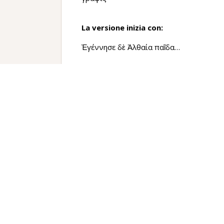
La versione inizia con:
Ἐγέννησε δὲ Ἀλθαία παῖδα…
La versione termina con:
…δώσειν ἀριστεῖον ἐπηγγείλατο
Traduzione
Altea generò da Eneo il figlio Meleagro, 
1
Quando costui
aveva sette giorni (
lette
dopo essere giunte, dissero che Meleagr
ardeva nel focolare si fosse bruciato del t
Avendo sentito ciò, Altea prese il tizzone