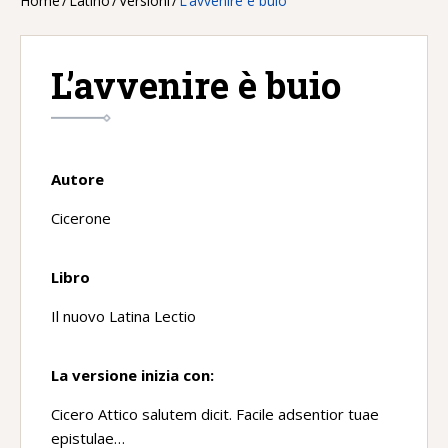
Home
/
Latino
/
Versioni
/
L’avvenire è buio
L’avvenire è buio
Autore
Cicerone
Libro
Il nuovo Latina Lectio
La versione inizia con:
Cicero Attico salutem dicit. Facile adsentior tuae
epistulae…