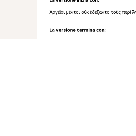
La versione inizia con:
Ἀργεῖοι μέντοι οὐκ ἐδέξαντο τοὺς περὶ 
La versione termina con:
…πολλοὶ δ’ἀποχωροῦντες ἀπέθανον
Traduzione
Gli Argivi tuttavia non aspettarono i soldat
E lì alcuni degli stranieri incoronavano g
sgominato quelli di Orcomeno, erano in p
E quello subito, avendo fatto una conversi
volta i Tebani, come videro che gli alleati 
2
verso di loro
, essendosi disposti in file
È possibile dire che Agesilao lì (fu) indub