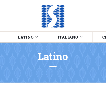
LATINO
ITALIANO
C
Latino