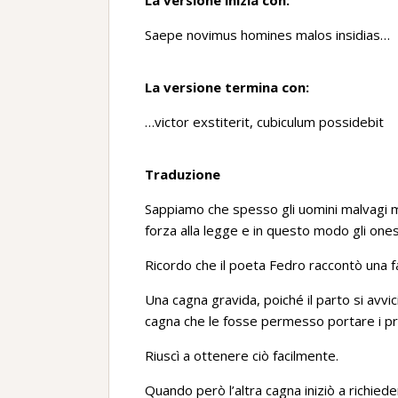
La versione inizia con:
Saepe novimus homines malos insidias…
La versione termina con:
…victor exstiterit, cubiculum possidebit
Traduzione
Sappiamo che spesso gli uomini malvagi me
forza alla legge e in questo modo gli ones
Ricordo che il poeta Fedro raccontò una f
Una cagna gravida, poiché il parto si avvi
cagna che le fosse permesso portare i prop
Riuscì a ottenere ciò facilmente.
Quando però l’altra cagna iniziò a richied