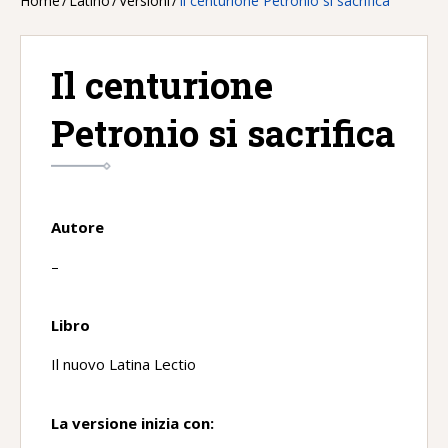
Home
/
Latino
/
Versioni
/
Il centurione Petronio si sacrifica
Il centurione
Petronio si sacrifica
Autore
–
Libro
Il nuovo Latina Lectio
La versione inizia con: