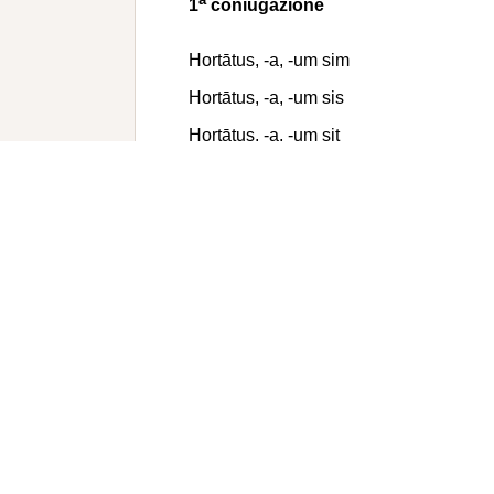
1
coniugazione
Hortātus, -a, -um sim
Hortātus, -a, -um sis
Hortātus, -a, -um sit
Hortāti, -ae, -a simus
Hortāti, -ae, -a sitis
Hortāti, -ae, -a sint
a
2
coniugazione
Verĭtus, -a, -um sim
Verĭtus, -a, -um sis
Verĭtus, -a, -um sit