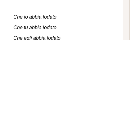
Che io abbia lodato
Che tu abbia lodato
Che egli abbia lodato
Che noi abbiamo lodato
Che voi abbiate lodato
Che essi abbiano lodato
Che io abbia temuto
Che tu
abbia temuto
Che egli
abbia temuto