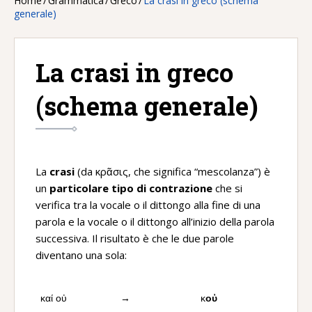
Home
/
Grammatica
/
Greco
/
La crasi in greco (schema
generale)
La crasi in greco
(schema generale)
La
crasi
(da κρᾶσις, che significa “mescolanza”) è
un
particolare tipo di contrazione
che si
verifica tra la vocale o il dittongo alla fine di una
parola e la vocale o il dittongo all’inizio della parola
successiva. Il risultato è che le due parole
diventano una sola:
καί οὐ
→
κ
οὐ