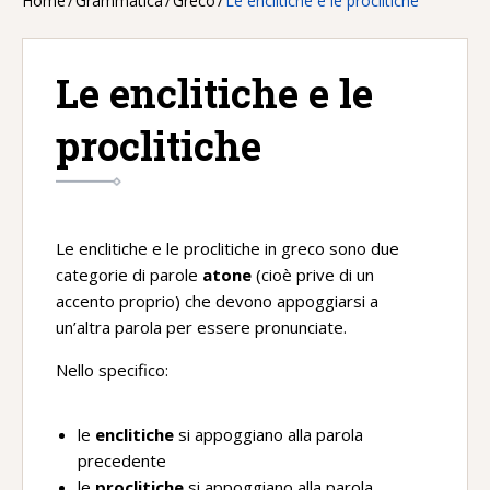
Home
/
Grammatica
/
Greco
/
Le enclitiche e le proclitiche
Le enclitiche e le
proclitiche
Le enclitiche e le proclitiche in greco sono due
categorie di parole
atone
(cioè prive di un
accento proprio) che devono appoggiarsi a
un’altra parola per essere pronunciate.
Nello specifico:
le
enclitiche
si appoggiano alla parola
precedente
le
proclitiche
si appoggiano alla parola