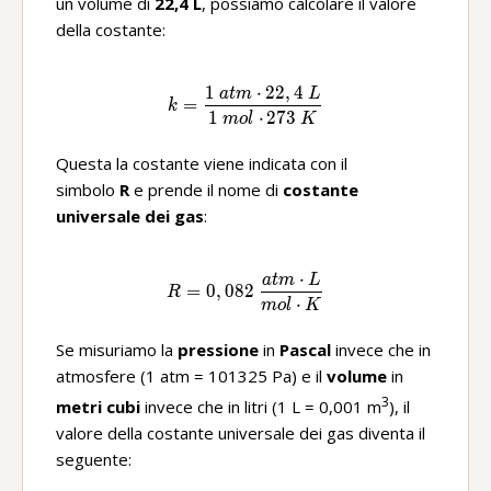
un volume di
22,4 L
, possiamo calcolare il valore
della costante:
1
⋅
22
,
4
a
t
m
L
k=\frac{1\ atm\ ·22,4\ L}{1
=
k
1
⋅
273
m
o
l
K
Questa la costante viene indicata con il
simbolo
R
e prende il nome di
costante
universale dei gas
:
⋅
a
t
m
L
R=0,082\ \frac{atm\ ·L}{mo
=
0
,
082
R
⋅
m
o
l
K
Se misuriamo la
pressione
in
Pascal
invece che in
atmosfere (1 atm = 101325 Pa) e il
volume
in
3
metri cubi
invece che in litri (1 L = 0,001 m
), il
valore della costante universale dei gas diventa il
seguente: