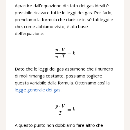
A partire dall’equazione di stato dei gas ideali è
possibile ricavare tutte le leggi dei gas. Per farlo,
prendiamo la formula che riunisce in sé tali leggi e
che, come abbiamo visto, è alla base
dell’equazione:
⋅
p
V
\frac{p\ ·V}{n\ ·T}=k
=
k
⋅
n
T
Dato che le leggi dei gas assumono che il numero
di moli rimanga costante, possiamo togliere
questa variabile dalla formula. Otteniamo così la
legge generale dei gas
:
⋅
p
V
\frac{p\ ·V}{T}=k
=
k
T
A questo punto non dobbiamo fare altro che