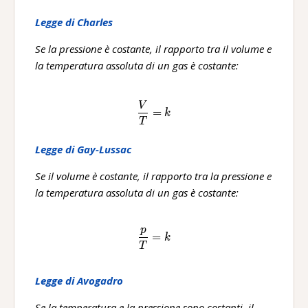
Legge di Charles
Se la pressione è costante, il rapporto tra il volume e
la temperatura assoluta di un gas è costante:
V
\frac{V}{T}=k
=
k
T
Legge di Gay-Lussac
Se il volume è costante, il rapporto tra la pressione e
la temperatura assoluta di un gas è costante:
p
\frac{p}{T}=k
=
k
T
Legge di Avogadro
Se la temperatura e la pressione sono costanti, il