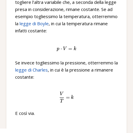
togliere l’altra variabile che, a seconda della legge
presa in considerazione, rimane costante. Se ad
esempio togliessimo la temperatura, otterremmo
la
legge di Boyle
, in cui la temperatura rimane
infatti costante:
⋅
p\ ·V=k
=
p
V
k
Se invece togliessimo la pressione, otterremmo la
legge di Charles
, in cui è la pressione a rimanere
costante:
V
\frac{V}{T}=k
=
k
T
E così via.