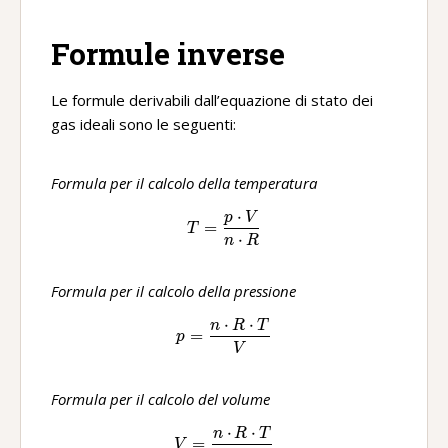
Formule inverse
Le formule derivabili dall’equazione di stato dei
gas ideali sono le seguenti:
Formula per il calcolo della temperatura
⋅
p
V
T=\frac{p\ ·V}{n\ ·R}
=
T
⋅
n
R
Formula per il calcolo della pressione
⋅
⋅
n
R
T
p=\frac{n\ ·R\ ·T}{V}
=
p
V
Formula per il calcolo del volume
⋅
⋅
n
R
T
V=\frac{n\ ·R\ ·T}{p}
=
V