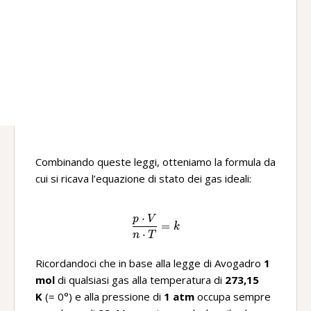
Combinando queste leggi, otteniamo la formula da
cui si ricava l’equazione di stato dei gas ideali:
⋅
p
V
\frac{p\ ·V}{n\ ·T}=k
=
k
⋅
n
T
Ricordandoci che in base alla legge di Avogadro
1
mol
di qualsiasi gas alla temperatura di
273,15
K
(= 0°) e alla pressione di
1 atm
occupa sempre