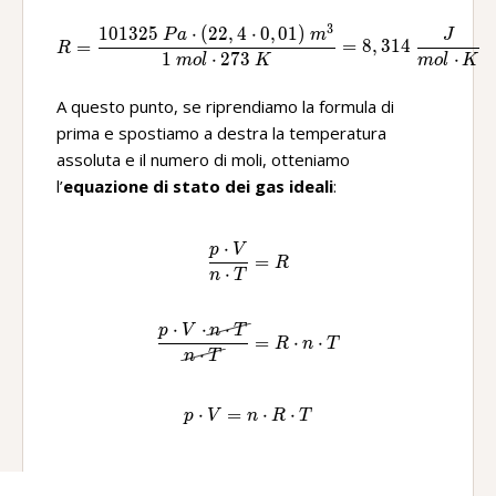
3
101325
⋅
(
22
,
4
⋅
0
,
01
)
R=\frac{101325\ Pa\ ·(22,4
P
a
m
J
=
=
8
,
314
R
1
⋅
273
⋅
m
o
l
K
m
o
l
K
A questo punto, se riprendiamo la formula di
prima e spostiamo a destra la temperatura
assoluta e il numero di moli, otteniamo
l’
equazione di stato dei gas ideali
:
⋅
p
V
\frac{p\ ·V}{n\ ·T}=R
=
R
⋅
n
T
⋅
⋅
⋅
p
V
n
T
\frac{p\ ·V\ ·\cancel{n\ ·T
=
⋅
⋅
R
n
T
⋅
n
T
⋅
=
p\ ·V=n\ ·R\ ·T
⋅
⋅
p
V
n
R
T