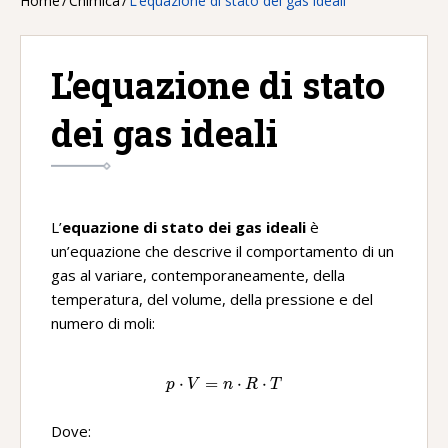
Home
/
Chimica
/
L’equazione di stato dei gas ideali
L’equazione di stato
dei gas ideali
L’
equazione di stato dei gas ideali
è
un’equazione che descrive il comportamento di un
gas al variare, contemporaneamente, della
temperatura, del volume, della pressione e del
numero di moli:
⋅
=
p\ ·V=n\ ·R\ ·T
⋅
⋅
p
V
n
R
T
Dove: