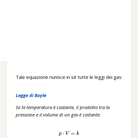
Tale equazione riunisce in sé tutte le leggi dei gas:
Legge di Boyle
Se la temperatura è costante, il prodotto tra la
pressione e il volume di un gas è costante:
⋅
p\ ·V=k
=
p
V
k