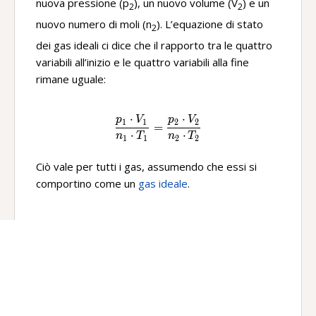
nuova pressione (p
), un nuovo volume (V
) e un
2
2
nuovo numero di moli (n
). L’equazione di stato
2
dei gas ideali ci dice che il rapporto tra le quattro
variabili all’inizio e le quattro variabili alla fine
rimane uguale:
⋅
⋅
p
V
p
V
\frac{p_1\ ·V_1}{n_1\ ·T_1
1
1
2
2
=
⋅
⋅
n
T
n
T
1
1
2
2
Ciò vale per tutti i gas, assumendo che essi si
comportino come un
gas ideale
.