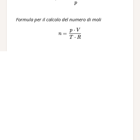
p
Formula per il calcolo del numero di moli
⋅
p
V
n=\frac{p\ ·V}{T\ ·R}
=
n
⋅
T
R