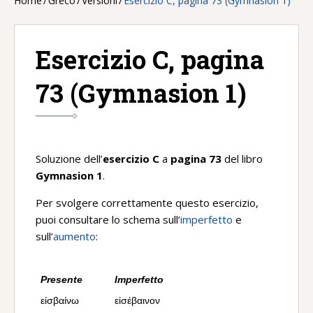
Home
/
Greco
/
Versioni
/
Esercizio C, pagina 73 (Gymnasion 1)
Esercizio C, pagina
73 (Gymnasion 1)
Soluzione dell’
esercizio C
a
pagina 73
del libro
Gymnasion 1
.
Per svolgere correttamente questo esercizio,
puoi consultare lo schema sull’
imperfetto
e
sull’
aumento
:
Presente
Imperfetto
εἰσβαίνω
εἰσέβαινον