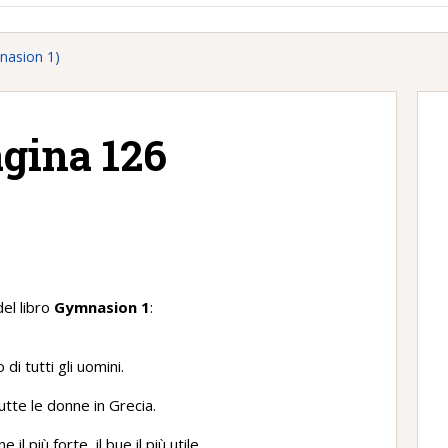
nasion 1)
agina 126
)
el libro
Gymnasion 1
:
di tutti gli uomini.
utte le donne in Grecia.
e il più forte, il bue il più utile.