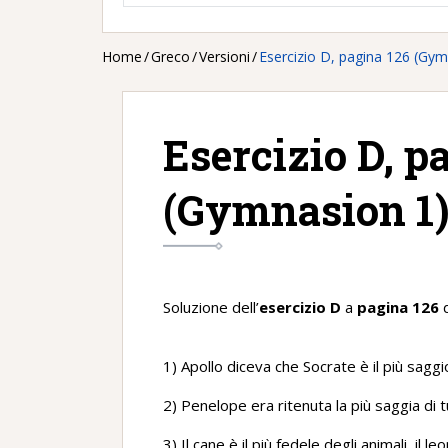
Home
/
Greco
/
Versioni
/
Esercizio D, pagina 126 (Gym
Esercizio D, p
(Gymnasion 1
Soluzione dell’
esercizio D
a
pagina 126
d
1) Apollo diceva che Socrate è il più saggio 
2) Penelope era ritenuta la più saggia di t
3) Il cane è il più fedele degli animali, il leon