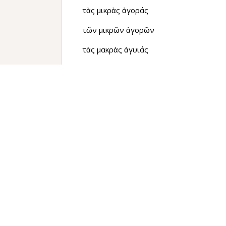
τὰς μικρὰς ἀγοράς
τῶν μικρῶν ἀγορῶν
τὰς μακρὰς ἀγυιάς
αἱ μακραὶ ἀγυιαί
τὴν μακρὰν ἀγυιάν
τῶν ἡδειῶν αὐρῶν
τὰς ἡδείας αὔρας
τὴν ἡδεῖαν αὔραν
αἱ εὐρεῖαι χῶραι
τῆς εὐρείας χώρας
ταῖς εὐρείαις χώραις