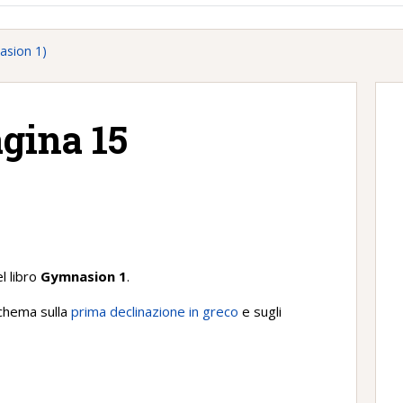
asion 1)
agina 15
)
l libro
Gymnasion 1
.
schema sulla
prima declinazione in greco
e sugli