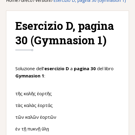
Home
/
Greco
/
Versioni
/
Esercizio D, pagina 30 (Gymnasion 1)
Esercizio D, pagina
30 (Gymnasion 1)
Soluzione dell’
esercizio D
a
pagina 30
del libro
Gymnasion 1
:
τῆς καλῆς ἑορτῆς
τὰς καλὰς ἑορτάς
τῶν καλῶν ἑορτῶν
ἐν τῇ πυκνῇ ὕλῃ