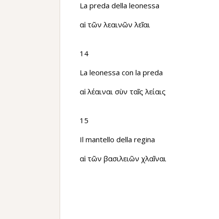
La preda della leonessa
αἱ τῶν λεαινῶν λεῖαι
14
La leonessa con la preda
αἱ λέαιναι σὺν ταῖς λείαις
15
Il mantello della regina
αἱ τῶν βασιλειῶν χλαῖναι