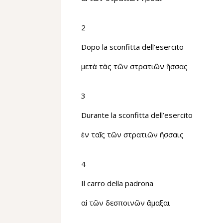
2
Dopo la sconfitta dell’esercito
μετὰ τὰς τῶν στρατιῶν ἥσσας
3
Durante la sconfitta dell’esercito
ἐν ταῖς τῶν στρατιῶν ἥσσαις
4
Il carro della padrona
αἱ τῶν δεσποινῶν ἅμαξαι