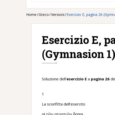
Home
/
Greco
/
Versioni
/
Esercizio E, pagina 26 (Gymn
Esercizio E, p
(Gymnasion 1
Soluzione dell’
esercizio E
a
pagina 26
del
1
La sconfitta dell’esercito
αἱ τῶν στρατιῶν ἧσσαι