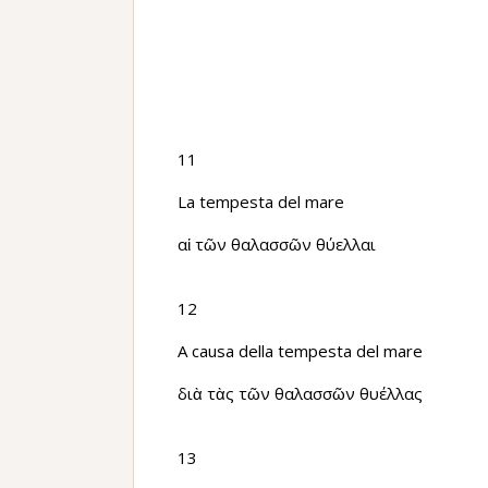
11
La tempesta del mare
αἱ τῶν θαλασσῶν θύελλαι
12
A causa della tempesta del mare
διὰ τὰς τῶν θαλασσῶν θυέλλας
13