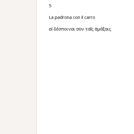
5
La padrona con il carro
αἱ δέσποιναι σὺν ταῖς ἁμάξαις