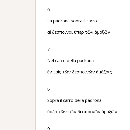
6
La padrona sopra il carro
αἱ δέσποιναι ὑπὲρ τῶν ἁμαξῶν
7
Nel carro della padrona
ἐν ταῖς τῶν δεσποινῶν ἁμάξαις
8
Sopra il carro della padrona
ὑπὲρ τῶν τῶν δεσποινῶν ἁμαξῶν
9