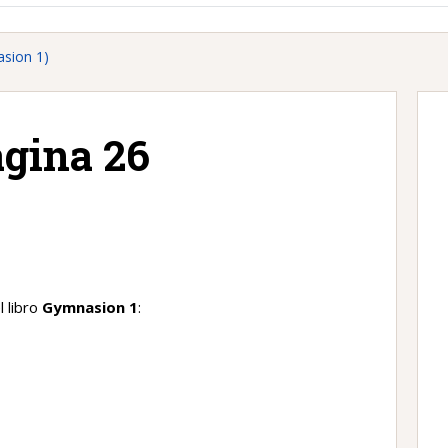
asion 1)
agina 26
)
 libro
Gymnasion 1
: