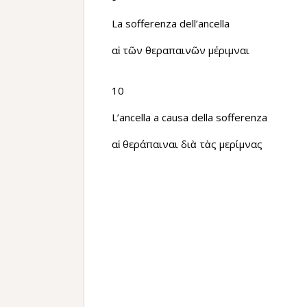
La sofferenza dell’ancella
αἱ τῶν θεραπαινῶν μέριμναι
10
L’ancella a causa della sofferenza
αἱ θεράπαιναι διὰ τὰς μερίμνας