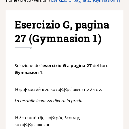
Home
/
Greco
/
Versioni
/
Esercizio G, pagina 27 (Gymnasion 1)
Esercizio G, pagina
27 (Gymnasion 1)
Soluzione dell’
esercizio G
a
pagina 27
del libro
Gymnasion 1
:
Ἡ φοβερὰ λέαινα καταβιβρώσκει τὴν λείαν.
La terribile leonessa divora la preda.
Ἡ λεία ὑπὸ τῆς φοβερᾶς λεαίνης
καταβιβρώσκεται.