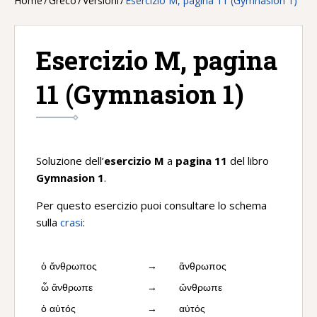
Home
/
Greco
/
Versioni
/
Esercizio M, pagina 11 (Gymnasion 1)
Esercizio M, pagina
11 (Gymnasion 1)
Soluzione dell’
esercizio M
a
pagina 11
del libro
Gymnasion 1
.
Per questo esercizio puoi consultare lo schema
sulla
crasi
:
ὁ ἄνθρωπος
→
ἅνθρωπος
ὦ ἄνθρωπε
→
ὤνθρωπε
ὁ αὐτός
→
αὑτός