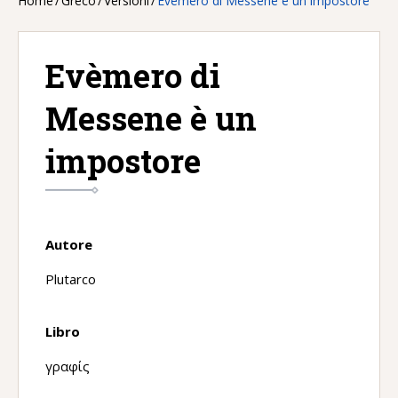
Home
/
Greco
/
Versioni
/
Evèmero di Messene è un impostore
Evèmero di
Messene è un
impostore
Autore
Plutarco
Libro
γραφίς