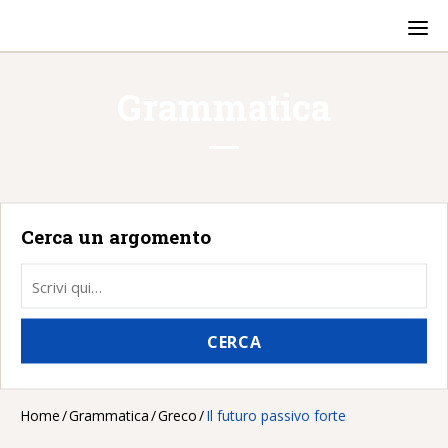
T
o
g
g
l
Grammatica
e
n
a
v
i
g
a
t
i
Cerca un argomento
o
n
CERCA
Home
/
Grammatica
/
Greco
/
Il futuro passivo forte