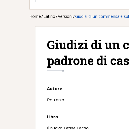
Home
/
Latino
/
Versioni
/
Giudizi di un commensale su
Giudizi di un
padrone di ca
Autore
Petronio
Libro
Il nuovo Latina Lectio