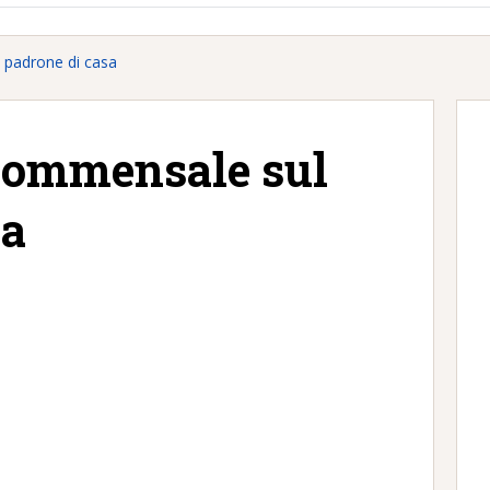
l padrone di casa
 commensale sul
sa