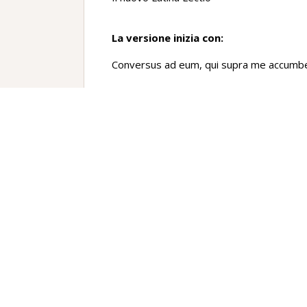
La versione inizia con:
Conversus ad eum, qui supra me accum
La versione termina con:
…nemini invideo, si quid ei deus dedit
Traduzione
Dopo essermi girato verso quello che era
quella donna che correva qua e là.
“(È) la moglie di Trimalchione” disse “Si 
E poco fa che donna fu?
Dei servi non credo che ci sia la decima p