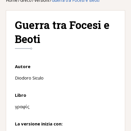
Home
/
Greco
/
Versioni
/
Guerra tra Focesi e Beoti
Guerra tra Focesi e
Beoti
Autore
Diodoro Siculo
Libro
γραφίς
La versione inizia con: