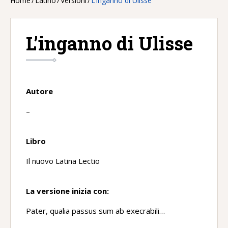
Home
/
Latino
/
Versioni
/
L’inganno di Ulisse
L’inganno di Ulisse
Autore
–
Libro
Il nuovo Latina Lectio
La versione inizia con:
Pater, qualia passus sum ab execrabili…