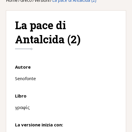
Home
/
Greco
/
Versioni
/
La pace di Antalcida (2)
La pace di
Antalcida (2)
Autore
Senofonte
Libro
γραφίς
La versione inizia con: