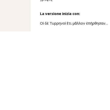
La versione inizia con:
Οἱ δὲ Τυρρηνοὶ ἔτι μᾶλλον ἐπήρθησαν…
La versione termina con:
…ὁμόσε τοῖς πολεμίοις παρῄνουν
Traduzione
Gli Etruschi furono incitati ancora di più 
consoli, poiché ritenevano che anche la d
Un fulmine infatti, dopo essersi abbattuto
Mallio, bruciò la tenda e rovesciò il focola
bruciò, altre ancora le distrusse del tutto;
quale si era servito per le gare, e (uccise) 