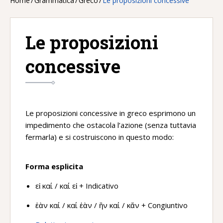
Home
/
Grammatica
/
Greco
/
Le proposizioni concessive
Le proposizioni
concessive
Le proposizioni concessive in greco esprimono un
impedimento che ostacola l’azione (senza tuttavia
fermarla) e si costruiscono in questo modo:
Forma esplicita
εἰ καί / καί εἰ + Indicativo
ἐὰν καί / καί ἐὰν / ἢν καί / κἄν + Congiuntivo