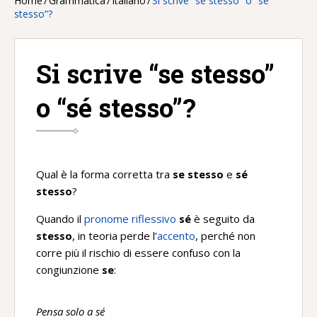
Home
/
Grammatica
/
Italiano
/
Si scrive “se stesso” o “sé
stesso”?
Si scrive “se stesso”
o “sé stesso”?
Qual è la forma corretta tra
se stesso
e
sé
stesso
?
Quando il
pronome riflessivo
sé
è seguito da
stesso
, in teoria perde l’
accento
, perché non
corre più il rischio di essere confuso con la
congiunzione
se
:
Pensa solo a sé