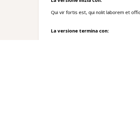
La versione inizia con:
Qui vir fortis est, qui nolit laborem et offi
La versione termina con:
…mihi virtutem suam ostendere volet
Traduzione
Quale uomo, che non vuole aspirare alla f
(
letteralmente
con pericolo
), è forte?
Vediamo che gli atleti vogliono lottare con
preferiscono essere malmenati e strapazza
prepara (
letteralmente
li rende preparati
Non credere che il valore possa fiorire s
Anche tu vuoi essere forte nelle avversit