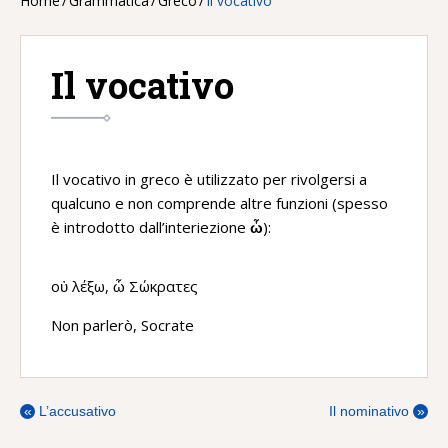
Home
/
Grammatica
/
Greco
/
Il vocativo
Il vocativo
Il vocativo in greco è utilizzato per rivolgersi a
qualcuno e non comprende altre funzioni (spesso
è introdotto dall’interiezione
ὦ
):
οὐ λέξω, ὦ Σώκρατες
Non parlerò, Socrate
«
L’accusativo
Il nominativo
»