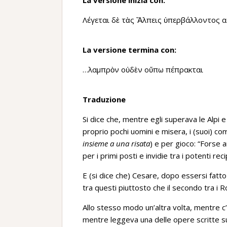
La versione inizia con:
Λέγεται δὲ τὰς Ἄλπεις ὑπερβάλλοντος 
La versione termina con:
…λαμπρὸν οὐδὲν οὔπω πέπρακται
Traduzione
Si dice che, mentre egli superava le Alpi 
proprio pochi uomini e misera, i (suoi) c
insieme a una risata
) e per gioco: “Forse a
per i primi posti e invidie tra i potenti rec
E (si dice che) Cesare, dopo essersi fatto 
tra questi piuttosto che il secondo tra i R
Allo stesso modo un’altra volta, mentre c’
mentre leggeva una delle opere scritte s