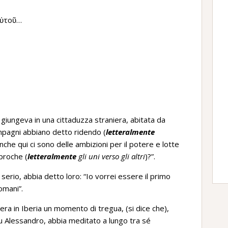
αὐτοῦ…
e giungeva in una cittaduzza straniera, abitata da
ompagni abbiano detto ridendo (
letteralmente
nche qui ci sono delle ambizioni per il potere e lotte
iproche (
letteralmente
gli uni verso gli altri
)?”.
serio, abbia detto loro: “Io vorrei essere il primo
omani”.
era in Iberia un momento di tregua, (si dice che),
u Alessandro, abbia meditato a lungo tra sé