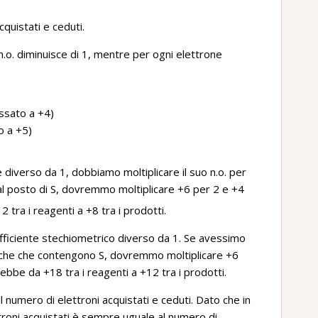
quistati e ceduti.
n.o. diminuisce di 1, mentre per ogni elettrone
ssato a +4)
o a +5)
 diverso da 1, dobbiamo moltiplicare il suo n.o. per
l posto di S, dovremmo moltiplicare +6 per 2 e +4
2 tra i reagenti a +8 tra i prodotti.
fficiente stechiometrico diverso da 1. Se avessimo
miche che contengono S, dovremmo moltiplicare +6
rebbe da +18 tra i reagenti a +12 tra i prodotti.
 numero di elettroni acquistati e ceduti. Dato che in
ttroni acquistati è sempre uguale al numero di