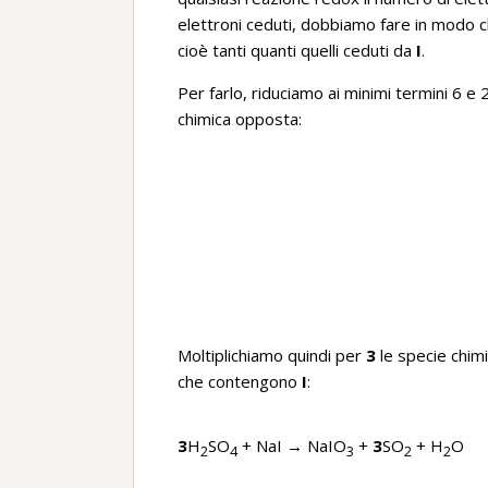
elettroni ceduti, dobbiamo fare in modo 
cioè tanti quanti quelli ceduti da
I
.
Per farlo, riduciamo ai minimi termini 6 e 
chimica opposta:
Moltiplichiamo quindi per
3
le specie chi
che contengono
I
:
3
H
SO
+ NaI → NaIO
+
3
SO
+ H
O
2
4
3
2
2