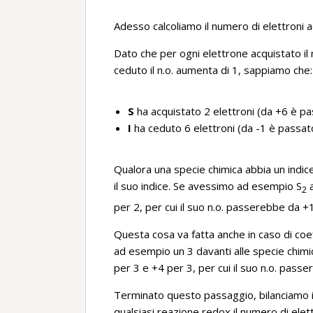
Adesso calcoliamo il numero di elettroni ac
Dato che per ogni elettrone acquistato il 
ceduto il n.o. aumenta di 1, sappiamo che:
S
ha acquistato 2 elettroni (da +6 è pa
I
ha ceduto 6 elettroni (da -1 è passat
Qualora una specie chimica abbia un indice
il suo indice. Se avessimo ad esempio S
a
2
per 2, per cui il suo n.o. passerebbe da +1
Questa cosa va fatta anche in caso di coe
ad esempio un 3 davanti alle specie chi
per 3 e +4 per 3, per cui il suo n.o. passe
Terminato questo passaggio, bilanciamo il
qualsiasi reazione redox il numero di ele