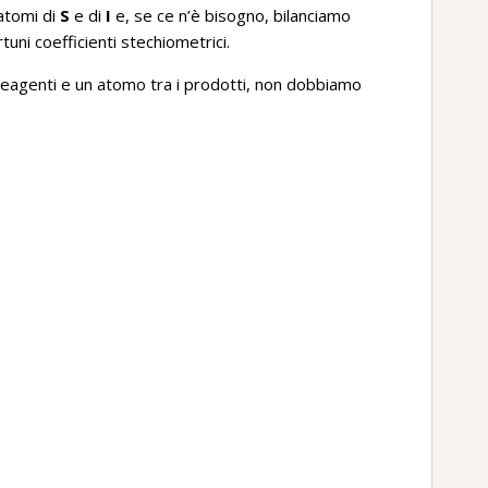
atomi di
S
e di
I
e, se ce n’è bisogno, bilanciamo
uni coefficienti stechiometrici.
reagenti e un atomo tra i prodotti, non dobbiamo