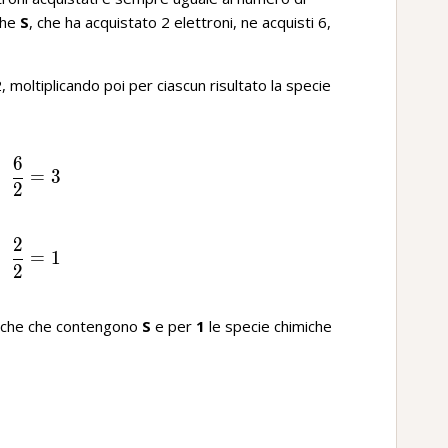
che
S
, che ha acquistato 2 elettroni, ne acquisti 6,
2, moltiplicando poi per ciascun risultato la specie
6
\frac{6}{2}=3
=
3
2
2
\frac{2}{2}=1
=
1
2
miche che contengono
S
e per
1
le specie chimiche