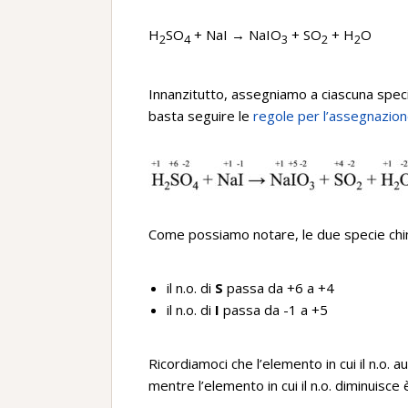
H
SO
+ NaI → NaIO
+ SO
+ H
O
2
4
3
2
2
Innanzitutto, assegniamo a ciascuna specie
basta seguire le
regole per l’assegnazio
Come possiamo notare, le due specie chimi
il n.o. di
S
passa da +6 a +4
il n.o. di
I
passa da -1 a +5
Ricordiamoci che l’elemento in cui il n.o.
mentre l’elemento in cui il n.o. diminuisce