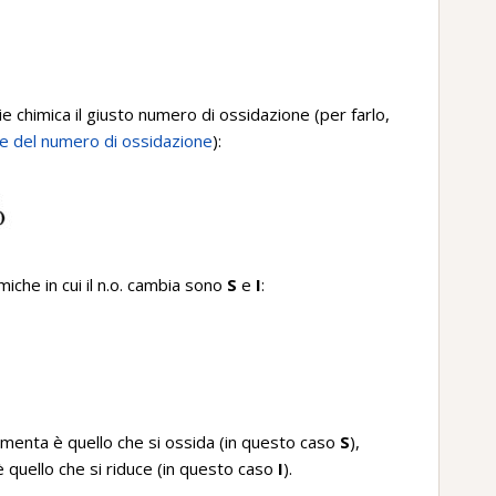
 chimica il giusto numero di ossidazione (per farlo,
ne del numero di ossidazione
):
che in cui il n.o. cambia sono
S
e
I
:
 aumenta è quello che si ossida (in questo caso
S
),
 è quello che si riduce (in questo caso
I
).