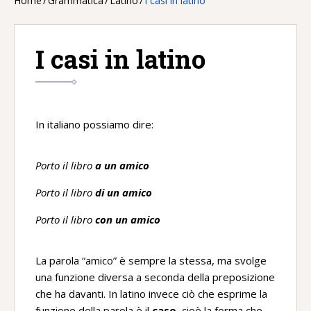
Home
/
Grammatica
/
Latino
/
I casi in latino
I casi in latino
In italiano possiamo dire:
Porto il libro
a un amico
Porto il libro
di un amico
Porto il libro
con un amico
La parola “amico” è sempre la stessa, ma svolge
una funzione diversa a seconda della preposizione
che ha davanti. In latino invece ciò che esprime la
funzione della parola è il
caso
, cioè la forma che