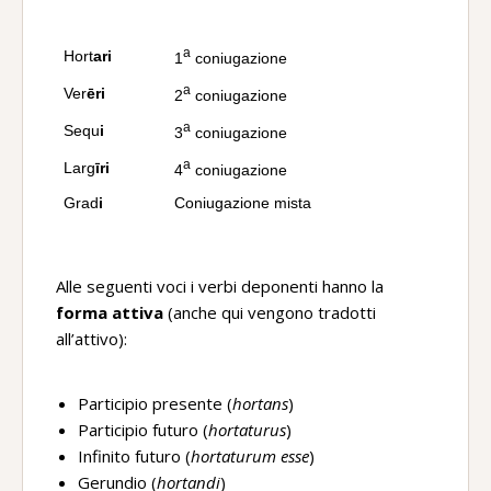
a
Hort
ari
1
coniugazione
a
Ver
ēri
2
coniugazione
a
Sequ
i
3
coniugazione
a
Larg
īri
4
coniugazione
Grad
i
Coniugazione mista
Alle seguenti voci i verbi deponenti hanno la
forma attiva
(anche qui vengono tradotti
all’attivo):
Participio presente (
hortans
)
Participio futuro (
hortaturus
)
Infinito futuro (
hortaturum esse
)
Gerundio (
hortandi
)