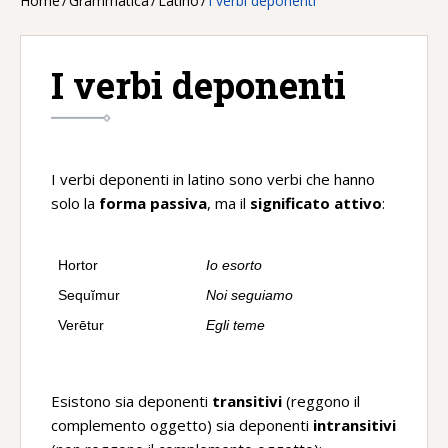
Home
/
Grammatica
/
Latino
/
I verbi deponenti
I verbi deponenti
I verbi deponenti in latino sono verbi che hanno
solo la
forma passiva
, ma il
significato attivo
:
Hortor
Io esorto
Sequĭmur
Noi seguiamo
Verētur
Egli teme
Esistono sia deponenti
transitivi
(reggono il
complemento oggetto) sia deponenti
intransitivi