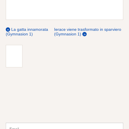
vocabolario del libro), ma la traduzione riportata sopra
sta meglio.
2
Una traduzione alternativa più libera e meno letterale
potrebbe essere “come puoi pretendere di avere di
nuovo un cavallo da un asino?”.
«
La gatta innamorata
Ierace viene trasformato in sparviero
(Gymnasion 1)
(Gymnasion 1)
»
Iscriviti alla Newsletter