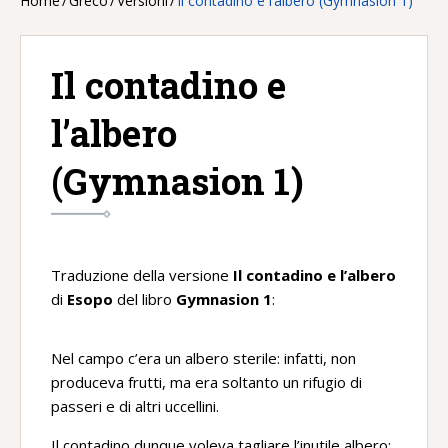
Home
/
Greco
/
Versioni
/
Il contadino e l’albero (Gymnasion 1)
Il contadino e
l’albero
(Gymnasion 1)
Traduzione della versione
Il contadino e l
’
albero
di
Esopo
del libro
Gymnasion 1
:
Nel campo c’era un albero sterile: infatti, non
produceva frutti, ma era soltanto un rifugio di
passeri e di altri uccellini.
Il contadino dunque voleva tagliare l’inutile albero: