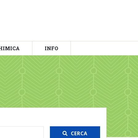
HIMICA
INFO
CERCA