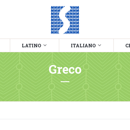
LATINO
ITALIANO
C
Greco