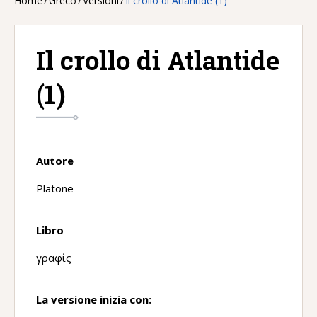
Home
/
Greco
/
Versioni
/
Il crollo di Atlantide (1)
Il crollo di Atlantide
(1)
Autore
Platone
Libro
γραφίς
La versione inizia con: