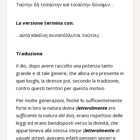
Ταύτην δὴ τοσαύτην καὶ τοιαύτην δύναμιν…
La versione termina con:
…αὐτὰ κἀκείνη συναπόλλυται τούτοις
Traduzione
Il dio, dopo avere raccolto una potenza tanto
grande e di tale genere, che allora era presente in
quei luoghi, la diresse poi, secondo la tradizione,
contro questi territori per questo motivo.
Per molte generazioni, finché fu sufficientemente
forte in loro la natura divina (
letteralmente
era
sufficiente la natura del dio
), erano rispettosi delle
leggi ed erano bendisposti verso la divinità, che
apparteneva alla stessa stirpe (
letteralmente
di
uguale stirpe
); avevano infatti pensieri sinceri e