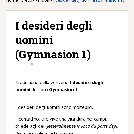
Home
/
Greco
/
Versioni
/
I desideri degli uomini (Gymnasion 1)
I desideri degli
uomini
(Gymnasion 1)
Traduzione della versione
I desideri degli
uomini
del libro
Gymnasion 1
:
I desideri degli uomini sono molteplici.
Il contadino, che vive una vita dura nei campi,
chiede agli dei (
letteralmente
invoca da parte degli
dei
) ora il sole, ora la pioggia.