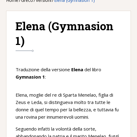
Home
/
Greco
/
Versioni
/
Elena (Gymnasion 1)
Elena (Gymnasion
1)
Traduzione della versione
Elena
del libro
Gymnasion 1
:
Elena, moglie del re di Sparta Menelao, figlia di
Zeus e Leda, si distingueva molto tra tutte le
donne di quel tempo per la bellezza, e tuttavia fu
una rovina per innumerevoli uomini.
Seguendo infatti la volontà della sorte,
abbandonando la patria e il marito Menelao, fuggì