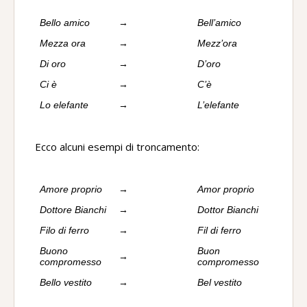
Bello amico
→
Bell’amico
Mezza ora
→
Mezz’ora
Di oro
→
D’oro
Ci è
→
C’è
Lo elefante
→
L’elefante
Ecco alcuni esempi di troncamento:
Amore proprio
→
Amor proprio
Dottore Bianchi
→
Dottor Bianchi
Filo di ferro
→
Fil di ferro
Buono
Buon
→
compromesso
compromesso
Bello vestito
→
Bel vestito