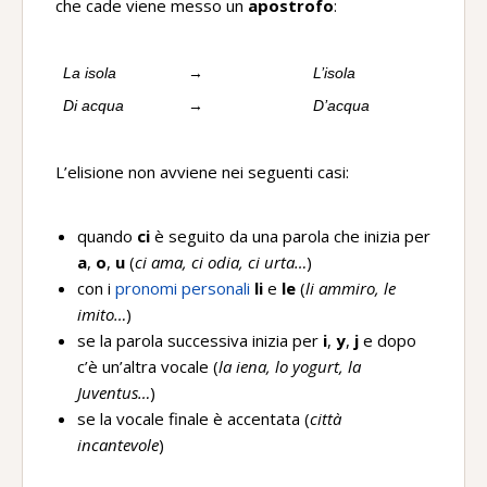
che cade viene messo un
apostrofo
:
La isola
→
L’isola
Di acqua
→
D’acqua
L’elisione non avviene nei seguenti casi:
quando
ci
è seguito da una parola che inizia per
a
,
o
,
u
(
ci ama, ci odia, ci urta…
)
con i
pronomi personali
li
e
le
(
li ammiro, le
imito…
)
se la parola successiva inizia per
i
,
y
,
j
e dopo
c’è un’altra vocale (
la iena, lo yogurt, la
Juventus…
)
se la vocale finale è accentata (
città
incantevole
)