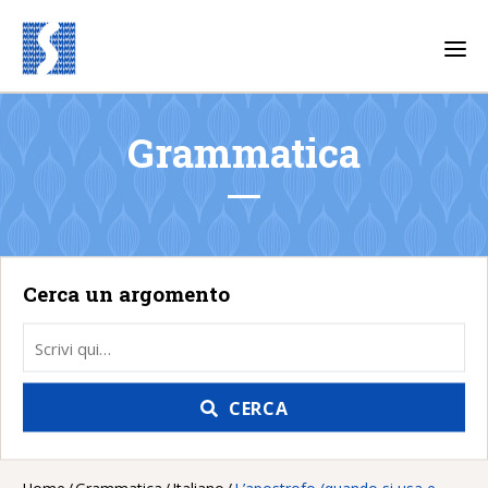
T
o
g
g
l
e
Grammatica
n
a
v
i
g
a
t
i
o
Cerca un argomento
n
CERCA