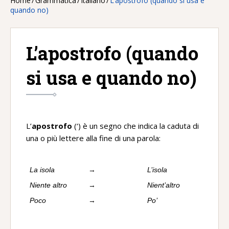
Home
/
Grammatica
/
Italiano
/
L’apostrofo (quando si usa e
quando no)
L’apostrofo (quando
si usa e quando no)
L’
apostrofo
(‘) è un segno che indica la caduta di
una o più lettere alla fine di una parola:
La isola
→
L’isola
Niente altro
→
Nient’altro
Poco
→
Po’