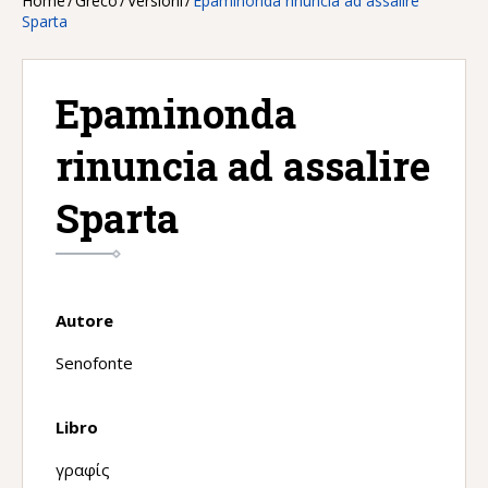
Home
/
Greco
/
Versioni
/
Epaminonda rinuncia ad assalire
Sparta
Epaminonda
rinuncia ad assalire
Sparta
Autore
Senofonte
Libro
γραφίς