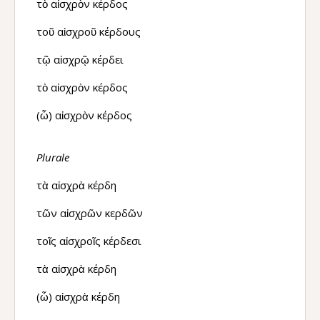
τὸ αἰσχρὸν κέρδος
τοῦ αἰσχροῦ κέρδους
τῷ αἰσχρῷ κέρδει
τὸ αἰσχρὸν κέρδος
(ὦ) αἰσχρὸν κέρδος
Plurale
τὰ αἰσχρὰ κέρδη
τῶν αἰσχρῶν κερδῶν
τοῖς αἰσχροῖς κέρδεσι
τὰ αἰσχρὰ κέρδη
(ὦ) αἰσχρὰ κέρδη