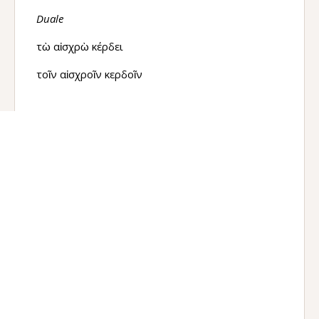
Duale
τὼ αἰσχρὼ κέρδει
τοῖν αἰσχροῖν κερδοῖν