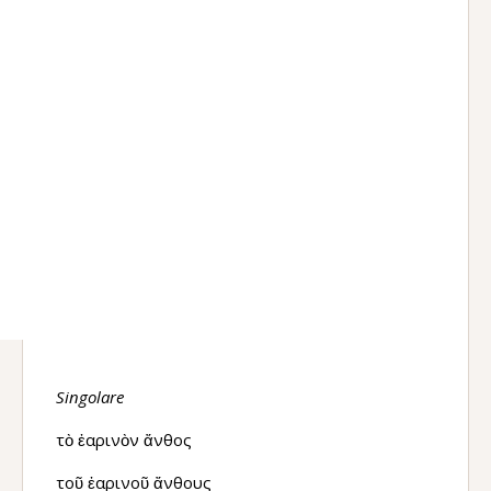
Singolare
τὸ ἐαρινὸν ἄνθος
τοῦ ἐαρινοῦ ἄνθους