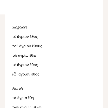
Singolare
τὸ ἄγριον ἔθος
τοῦ ἀγρίου ἔθους
τῷ ἀγρίῳ ἔθει
τὸ ἄγριον ἔθος
(ὦ) ἄγριον ἔθος
Plurale
τὰ ἄγρια ἔθη
τῶν ἀγρίων ἐθῶν