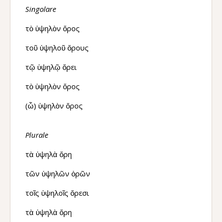
Singolare
τὸ ὑψηλὸν ὄρος
τοῦ ὑψηλοῦ ὄρους
τῷ ὑψηλῷ ὄρει
τὸ ὑψηλὸν ὄρος
(ὦ) ὑψηλὸν ὄρος
Plurale
τὰ ὑψηλὰ ὄρη
τῶν ὑψηλῶν ὀρῶν
τοῖς ὑψηλοῖς ὄρεσι
τὰ ὑψηλὰ ὄρη