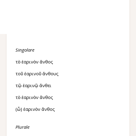
Singolare
τὸ ἐαρινὸν ἄνθος
τοῦ ἐαρινοῦ ἄνθους
τῷ ἐαρινῷ ἄνθει
τὸ ἐαρινὸν ἄνθος
(ὦ) ἐαρινὸν ἄνθος
Plurale