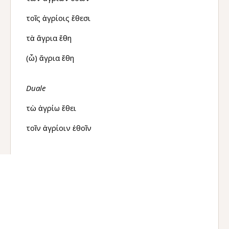
τοῖς ἀγρίοις ἔθεσι
τὰ ἄγρια ἔθη
(ὦ) ἄγρια ἔθη
Duale
τὼ ἀγρίω ἔθει
τοῖν ἀγρίοιν ἐθοῖν