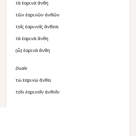
τὰ ἐαρινὰ ἄνθη
τῶν ἐαρινῶν ἀνθῶν
τοῖς ἐαρινοῖς ἄνθεσι
τὰ ἐαρινὰ ἄνθη
(ὦ) ἐαρινὰ ἄνθη
Duale
τὼ ἐαρινὼ ἄνθει
τοῖν ἐαρινοῖν ἀνθοῖν