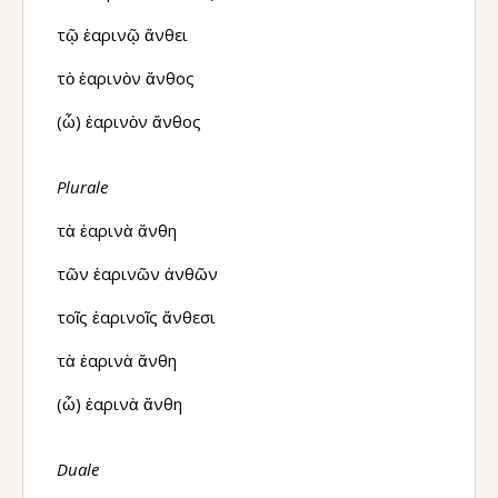
τῷ ἐαρινῷ ἄνθει
τὸ ἐαρινὸν ἄνθος
(ὦ) ἐαρινὸν ἄνθος
Plurale
τὰ ἐαρινὰ ἄνθη
τῶν ἐαρινῶν ἀνθῶν
τοῖς ἐαρινοῖς ἄνθεσι
τὰ ἐαρινὰ ἄνθη
(ὦ) ἐαρινὰ ἄνθη
Duale