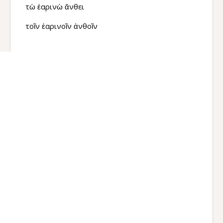
τὼ ἐαρινὼ ἄνθει
τοῖν ἐαρινοῖν ἀνθοῖν