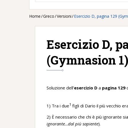
Home
/
Greco
/
Versioni
/
Esercizio D, pagina 129 (Gym
Esercizio D, p
(Gymnasion 1
Soluzione dell’
esercizio D
a
pagina 129
d
1
1) Tra i due
figli di Dario il più vecchio e
2) È necessario che chi è più ignorante sia 
ignorante…dal più sapiente
).