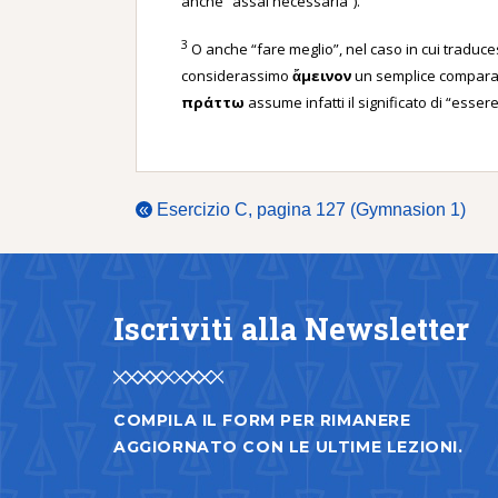
anche “assai necessaria”).
3
O anche “fare meglio”, nel caso in cui traduc
considerassimo
ἄμεινον
un semplice comparat
πράττω
assume infatti il significato di “esser
«
Esercizio C, pagina 127 (Gymnasion 1)
Iscriviti alla Newsletter
COMPILA IL FORM PER RIMANERE
AGGIORNATO CON LE ULTIME LEZIONI.