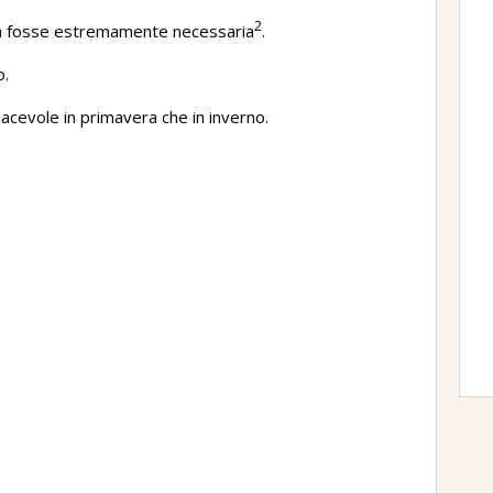
2
tura fosse estremamente necessaria
.
o.
iacevole in primavera che in inverno.