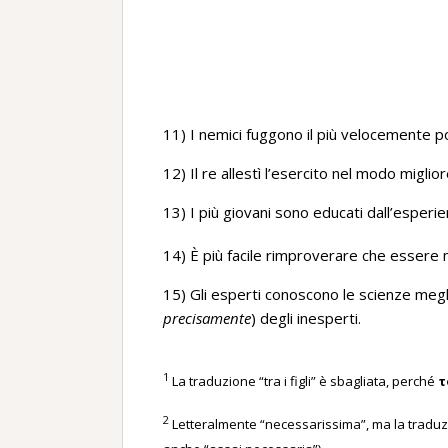
11) I nemici fuggono il più velocemente pos
12) Il re allestì l’esercito nel modo miglior
13) I più giovani sono educati dall’esperie
14) È più facile rimproverare che essere 
15) Gli esperti conoscono le scienze megli
precisamente
) degli inesperti.
1
La traduzione “tra i figli” è sbagliata, perché
τ
2
Letteralmente “necessarissima”, ma la traduzi