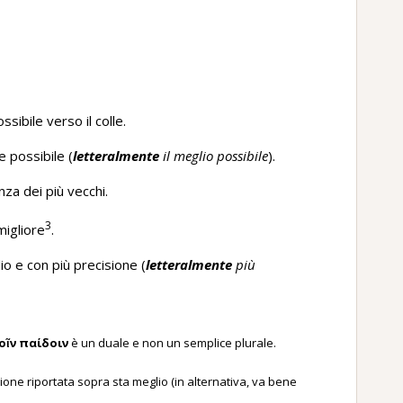
sibile verso il colle.
e possibile (
letteralmente
il meglio possibile
).
nza dei più vecchi.
3
migliore
.
o e con più precisione (
letteralmente
più
οῖν παίδοιν
è un duale e non un semplice plurale.
one riportata sopra sta meglio (in alternativa, va bene