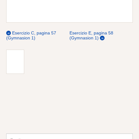
αἱ στεναὶ πάροδοι
τῆς στενῆς παρόδου
«
Esercizio C, pagina 57
Esercizio E, pagina 58
(Gymnasion 1)
(Gymnasion 1)
»
Iscriviti alla Newsletter
COMPILA IL FORM PER RIMANERE AGGIORNATO
CON LE ULTIME LEZIONI.