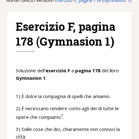
Home
/
Greco
/
Versioni
/
Esercizio F, pagina 178 (Gymnasion 1)
Esercizio F, pagina
178 (Gymnasion 1)
Soluzione dell’
esercizio F
a
pagina 178
del libro
Gymnasion 1
:
1) È dolce la compagnia di quelli che amiamo.
2) È necessario rendere conto agli dei di tutte le
1
opere che compiamo
.
3) Dalle cose che dici, chiaramente non conosci la
città.