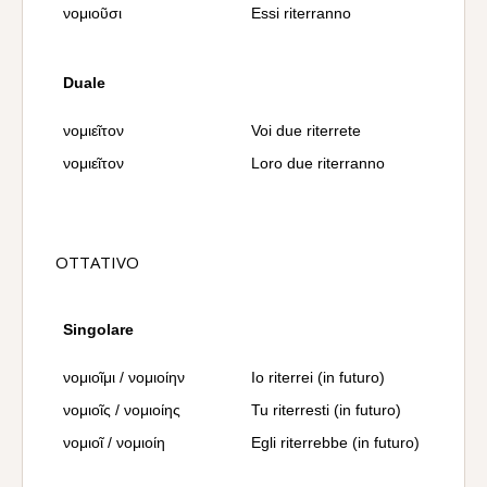
νομιοῦσι
Essi riterranno
Duale
νομιεῖτον
Voi due riterrete
νομιεῖτον
Loro due riterranno
OTTATIVO
Singolare
νομιοῖμι / νομιοίην
Io riterrei (in futuro)
νομιοῖς / νομιοίης
Tu riterresti (in futuro)
νομιοῖ / νομιοίη
Egli riterrebbe (in futuro)