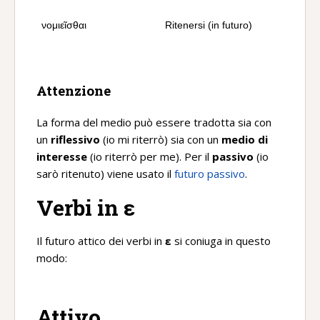
νομιεῖσθαι
Ritenersi (in futuro)
Attenzione
La forma del medio può essere tradotta sia con
un
riflessivo
(io mi riterrò) sia con un
medio di
interesse
(io riterrò per me). Per il
passivo
(io
sarò ritenuto) viene usato il
futuro passivo
.
Verbi in ε
Il futuro attico dei verbi in
ε
si coniuga in questo
modo:
Attivo