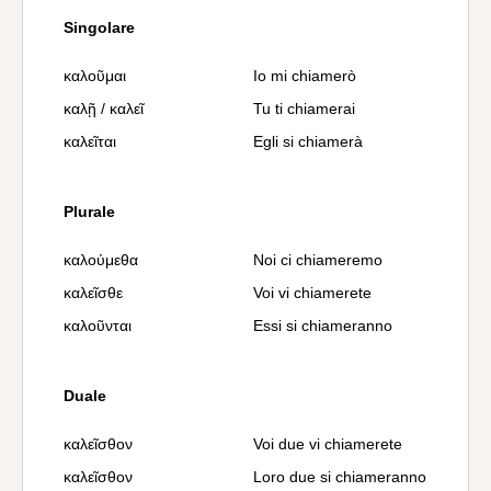
Singolare
καλοῦμαι
Io mi chiamerò
καλῇ / καλεῖ
Tu ti chiamerai
καλεῖται
Egli si chiamerà
Plurale
καλούμεθα
Noi ci chiameremo
καλεῖσθε
Voi vi chiamerete
καλοῦνται
Essi si chiameranno
Duale
καλεῖσθον
Voi due vi chiamerete
καλεῖσθον
Loro due si chiameranno