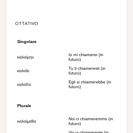
OTTATIVO
Singolare
Io mi chiamerei (in
καλοίμην
futuro)
Tu ti chiameresti (in
καλοῖο
futuro)
Egli si chiamerebbe (in
καλοῖτο
futuro)
Plurale
Noi ci chiameremmo (in
καλοίμεθα
futuro)
Voi vi chiamereste (in