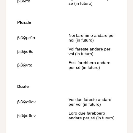
βιβῷτο
sé (in futuro)
Plurale
Noi faremmo andare per
βιβῴμεθα
noi (in futuro)
Voi fareste andare per
βιβῷσθε
voi (in futuro)
Essi farebbero andare
βιβῷντο
per sé (in futuro)
Duale
Voi due fareste andare
βιβῷσθον
per voi (in futuro)
Loro due farebbero
βιβῴσθην
andare per sé (in futuro)