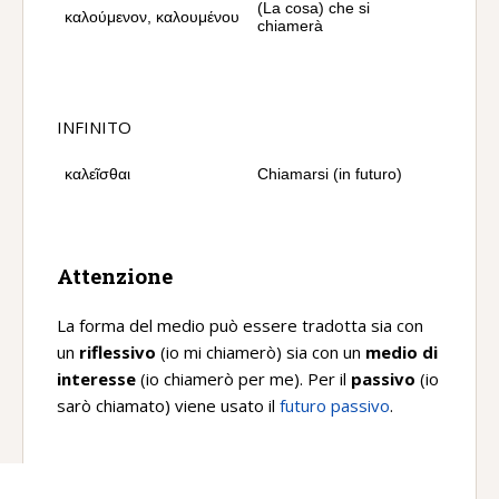
(La cosa) che si
καλούμενον, καλουμένου
chiamerà
INFINITO
καλεῖσθαι
Chiamarsi (in futuro)
Attenzione
La forma del medio può essere tradotta sia con
un
riflessivo
(io mi chiamerò) sia con un
medio di
interesse
(io chiamerò per me). Per il
passivo
(io
sarò chiamato) viene usato il
futuro passivo
.