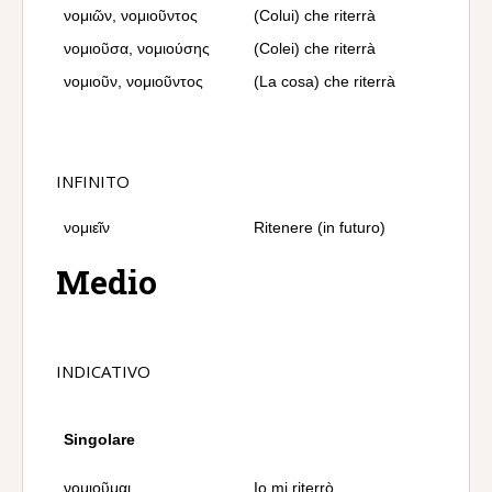
νομιῶν, νομιοῦντος
(Colui) che riterrà
νομιοῦσα, νομιούσης
(Colei) che riterrà
νομιοῦν, νομιοῦντος
(La cosa) che riterrà
INFINITO
νομιεῖν
Ritenere (in futuro)
Medio
INDICATIVO
Singolare
νομιοῦμαι
Io mi riterrò