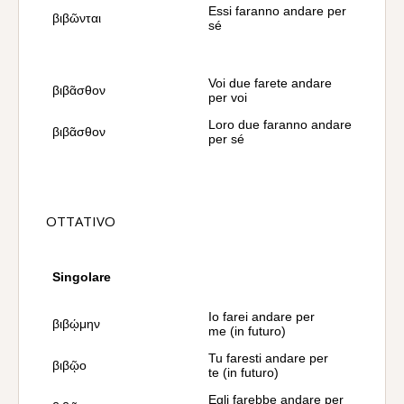
Essi faranno andare per
βιβῶνται
sé
Voi due farete andare
βιβᾶσθον
per voi
Loro due faranno andare
βιβᾶσθον
per sé
OTTATIVO
Singolare
Io farei andare per
βιβῴμην
me (in futuro)
Tu faresti andare per
βιβῷο
te (in futuro)
Egli farebbe andare per