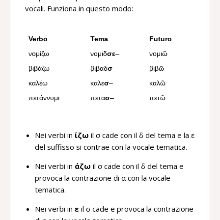
vocali. Funziona in questo modo:
Verbo
Tema
Futuro
νομίζω
νομιδ
σε
–
νομιῶ
βιβάζω
βιβαδ
σ
–
βιβῶ
καλέω
καλε
σ
–
καλῶ
πετάννυμι
πετα
σ
–
πετῶ
Nei verbi in
ίζω
il σ cade con il δ del tema e la ε
del suffisso si contrae con la vocale tematica.
Nei verbi in
άζω
il σ cade con il δ del tema e
provoca la contrazione di α con la vocale
tematica.
Nei verbi in
ε
il σ cade e provoca la contrazione