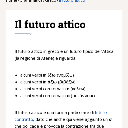
Home
/
Grammatica
/
Greco
/
Il futuro attico
Il futuro attico
Il futuro attico in greco è un futuro tipico dell’Attica
(la regione di Atene) e riguarda:
alcuni verbi in
ίζω
(νομίζω)
alcuni verbi in
άζω
(βιβάζω)
alcuni verbi con tema in
ε
(καλέω)
alcuni verbi con tema in
α
(πετάννυμι)
Il futuro attico è una forma particolare di
futuro
contratto
, dato che anche qui viene aggiunto un
σ
che poi cade e provoca la contrazione tra due