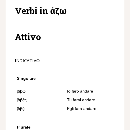
Verbi in άζω
Attivo
INDICATIVO
Singolare
βιβῶ
Io farò andare
βιβᾴς
Tu farai andare
βιβᾴ
Egli farà andare
Plurale