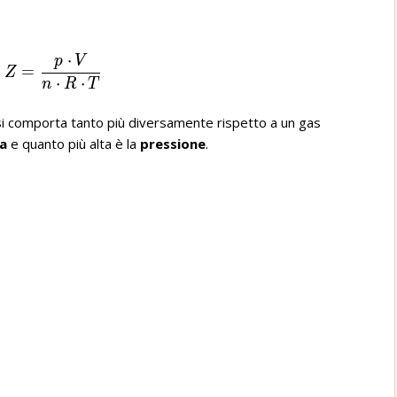
⋅
p
V
Z=\frac{p\ ·V}{n\ ·R\ ·T}
=
Z
⋅
⋅
n
R
T
 si comporta tanto più diversamente rispetto a un gas
a
e quanto più alta è la
pressione
.