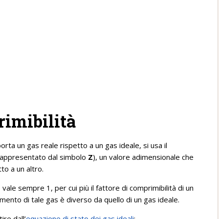
rimibilità
a un gas reale rispetto a un gas ideale, si usa il
appresentato dal simbolo
Z
), un valore adimensionale che
to a un altro.
e vale sempre 1, per cui più il fattore di comprimibilità di un
amento di tale gas è diverso da quello di un gas ideale.
ire dall’
equazione di stato dei gas ideali
: