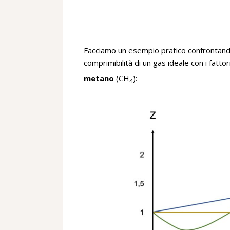
Facciamo un esempio pratico confrontando,
comprimibilità di un gas ideale con i fattori
metano
(CH
):
4