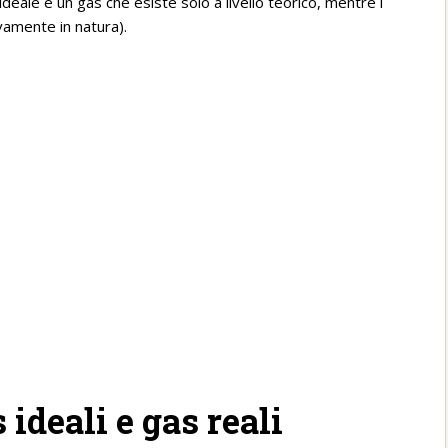
 ideale è un gas che esiste solo a livello teorico, mentre i
ivamente in natura).
 ideali e gas reali