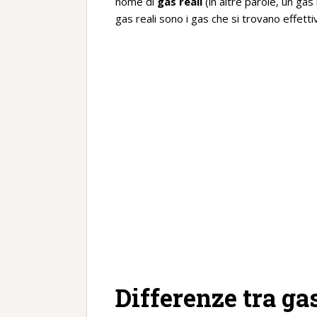
nome di
gas reali
(in altre parole, un gas
gas reali sono i gas che si trovano effett
Differenze tra gas