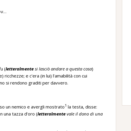
ον…
u (
letteralmente
si lasciò andare a questa cosa
)
ricchezze; e c’era (in lui) l’amabilità con cui
nno si rendono graditi per davvero.
1
iso un nemico e avergli mostrato
la testa, disse:
n una tazza d’oro (
letteralmente
vale il dono di una