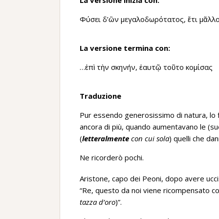
La versione inizia con:
Φύσει δ’ὢν μεγαλοδωρότατος, ἔτι μᾶλλ
La versione termina con:
…ἐπὶ τὴν σκηνήν, ἑαυτῷ τοῦτο κομίσας
Traduzione
Pur essendo generosissimo di natura, lo f
ancora di più, quando aumentavano le (sue) 
(
letteralmente
con cui sola
) quelli che da
Ne ricorderò pochi.
Aristone, capo dei Peoni, dopo avere ucc
“Re, questo da noi viene ricompensato co
tazza d’oro
)”.