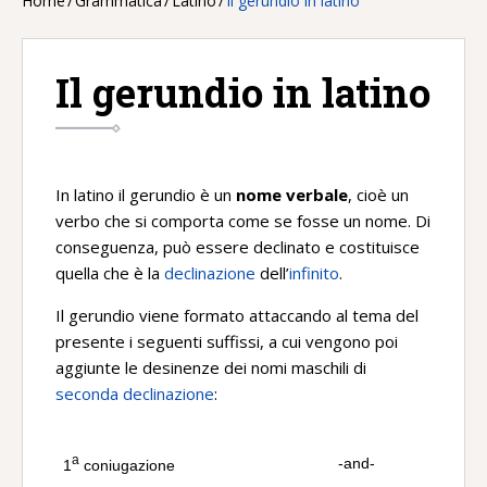
Home
/
Grammatica
/
Latino
/
Il gerundio in latino
Il gerundio in latino
In latino il gerundio è un
nome verbale
, cioè un
verbo che si comporta come se fosse un nome. Di
conseguenza, può essere declinato e costituisce
quella che è la
declinazione
dell’
infinito
.
Il gerundio viene formato attaccando al tema del
presente i seguenti suffissi, a cui vengono poi
aggiunte le desinenze dei nomi maschili di
seconda declinazione
:
a
-and-
1
coniugazione